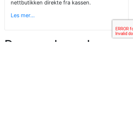
nettbutikken direkte fra kassen.
Les mer...
Den nye kassaloven
Alle våre kasseløsninger oppfyller kravene i den
nye kassasystemloven.
Ta kontakt
dersom du lurer på om ditt gamle
kassesystem oppfyller kravene eller om du har
spørsmål om den nye kasseloven.
Med integrert nettbutikk slipper jeg
å tenke på varelageret. Det var en