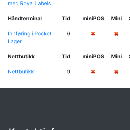
med Royal Labels
Håndterminal
Tid
miniPOS
Mini
Innføring i Pocket
6
Lager
Nettbutikk
Tid
miniPOS
Mini
Nettbutikk
9